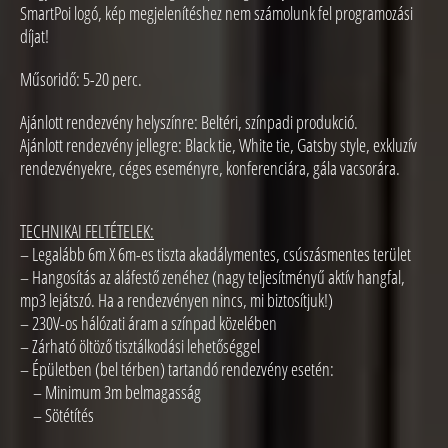
SmartPoi logó, kép megjelenítéshez nem számolunk fel programozási
díjat!
Műsoridő: 5-20 perc.
Ajánlott rendezvény helyszínre: Beltéri, színpadi produkció.
Ajánlott rendezvény jellegre: Black tie, White tie, Gatsby style, exkluzív
rendezvényekre, céges eseményre, konferenciára, gála vacsorára.
TECHNIKAI FELTÉTELEK:
– Legalább 6m X 6m-es tiszta akadálymentes, csúszásmentes terület
– Hangosítás az aláfestő zenéhez (nagy teljesítményű aktív hangfal,
mp3 lejátszó. Ha a rendezvényen nincs, mi biztosítjuk!)
– 230V-os hálózati áram a színpad közelében
– Zárható öltöző tisztálkodási lehetőséggel
– Épületben (bel térben) tartandó rendezvény esetén:
– Minimum 3m belmagasság
– Sötétítés