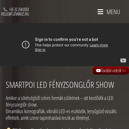
MENU
További videók >>
SMARTPOI LED FÉNYZSONGLŐR SHOW
Amikor a sötétségből színes formák születnek – ott kezdődik a LED
fényzsonglőr show.
Dinamikus koreográfiák, vibráló LED-es eszközök, lenyűgöző vizuális
effektek, amik szinte tapinthatóvá teszik az élményt.