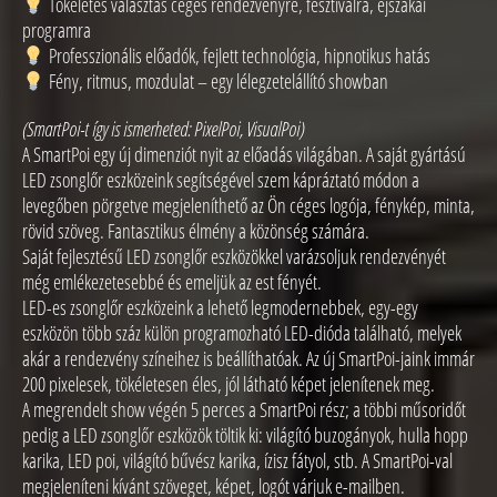
Tökéletes választás céges rendezvényre, fesztiválra, éjszakai
programra
Professzionális előadók, fejlett technológia, hipnotikus hatás
Fény, ritmus, mozdulat – egy lélegzetelállító showban
(SmartPoi-t így is ismerheted: PixelPoi, VisualPoi)
A SmartPoi egy új dimenziót nyit az előadás világában. A saját gyártású
LED zsonglőr eszközeink segítségével szem kápráztató módon a
levegőben pörgetve megjeleníthető az Ön céges logója, fénykép, minta,
rövid szöveg. Fantasztikus élmény a közönség számára.
Saját fejlesztésű LED zsonglőr eszközökkel varázsoljuk rendezvényét
még emlékezetesebbé és emeljük az est fényét.
LED-es zsonglőr eszközeink a lehető legmodernebbek, egy-egy
eszközön több száz külön programozható LED-dióda található, melyek
akár a rendezvény színeihez is beállíthatóak. Az új SmartPoi-jaink immár
200 pixelesek, tökéletesen éles, jól látható képet jelenítenek meg.
A megrendelt show végén 5 perces a SmartPoi rész; a többi műsoridőt
pedig a LED zsonglőr eszközök töltik ki: világító buzogányok, hulla hopp
karika, LED poi, világító bűvész karika, ízisz fátyol, stb. A SmartPoi-val
megjeleníteni kívánt szöveget, képet, logót várjuk e-mailben.