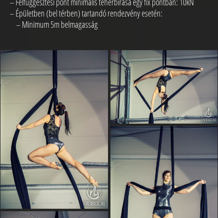
– Felfüggesztési pont minimális teherbírása egy fix pontban: 10kN
– Épületben (bel térben) tartandó rendezvény esetén:
– Minimum 5m belmagasság