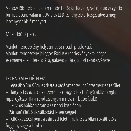
A show többféle stílusban rendelhető: karika, silk, szóló, duó vagy trió
formációban, valamint UV-s és LED-es fényekkel kiegészítve a még
látványosabb élményért.
Műsoridő: 8 perc.
Ajánlott rendezvény helyszínre: Színpadi produkció.
Ajánlott rendezvény jellegre: Exkluzív rendezvényekre, céges
eseményre, konferenciára, gálavacsorára, sport rendezvényre
TECHNIKAI FELTÉTELEK:
– Legalább 3m X 3m-es tiszta akadálymentes, csúszásmentes terület
– Hangosítás az aláfestő zenéhez (nagy teljesítményű aktív hangfal,
mp3 lejátszó. Ha a rendezvényen nincs, mi biztosítjuk!)
– 230V-os hálózati áram a színpad közelében
– Zárható öltöző tisztálkodási lehetőséggel
– Felfüggesztési pont a színpad felett, melyre stabilan rögzíthető a
függöny vagy a karika