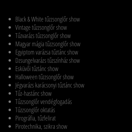
Black & White tűzzsonglőr show
Vintage tűzzsonglőr show
Tűzvarázs tűzzsonglőr show
Magyar mágia tűzzsonglőr show
Egyiptom varázsa tűztánc show
Dzsungelvarázs tűzszínház show
Esküvői tűztánc show
Halloween tűzzsonglőr show
Jégvarázs karácsonyi tűztánc show
Tűz-hastánc show
Tűzzsonglőr vendégfogadás
Tűzzsonglőr oktatás
Pirográfia, tűzfelirat
Pirotechnika, szikra show