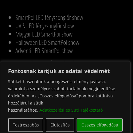
SmartPoi LED fényzsonglőr show
UV & LED fényzsonglőr show
Magyar LED SmartPoi show
Halloween LED SmartPoi show
Adventi LED SmartPoi show
Karika, függöny légtornász show
Légtornász pezsgő szerviz
Fontosnak tartjuk az adatai védelmét
Páros akrobata show
Sütiket használunk a böngészési élmény javítása,
Gólyalábas szórakoztatás
valamint a személyre szabott tartalmak megjelenítése
Cirkuszvarázs zsonglőr foglalkozás
érdekében. Az „Összes elfogadása” gombra kattintva
hozzájárul a sütik
használatához.
Adatkezelési és Süti Tájékoztató
© Tűzvarázs Produkció | +36 30 204 0061 |
hello@tuzvarazs.hu
Testreszabás
Elutasítás
Összes elfogadása