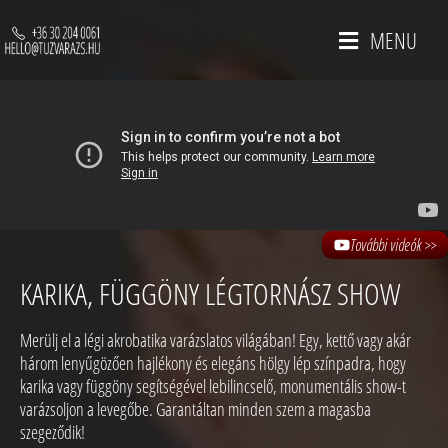
MENU
További videók >>
KARIKA, FÜGGÖNY LÉGTORNÁSZ SHOW
Merülj el a légi akrobatika varázslatos világában! Egy, kettő vagy akár
három lenyűgözően hajlékony és elegáns hölgy lép színpadra, hogy
karika vagy függöny segítségével lebilincselő, monumentális show-t
varázsoljon a levegőbe. Garantáltan minden szem a magasba
szegeződik!