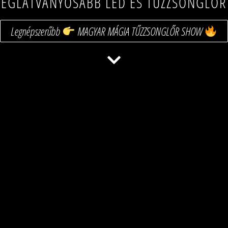
 LEGLÁTVÁNYOSABB LED ÉS TŰZZSONGL
Legnépszerűbb
MAGYAR MÁGIA TŰZZSONGLŐR SHOW