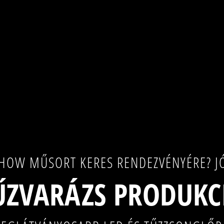
HOW MŰSORT KERES RENDEZVÉNYÉRE? JÓ
ŰZVARÁZS PRODUKC