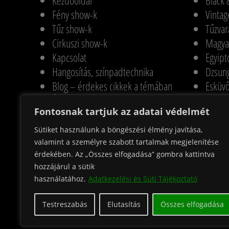
Kezdőoldal
Black 
Fény show-k
Vintag
Tűz show-k
Tűzvar
Cirkuszi show-k
Magyar
Kapcsolat
Egyipt
Hangosítás, színpadtechnika
Dzsung
Blog – érdekes cikkek a témában
Esküvő
Árak
Hallow
Fontosnak tartjuk az adatai védelmét
Referenciák
Jégvar
Partnerek
Tűz-h
Sütiket használunk a böngészési élmény javítása,
Adatkezelési és Süti Tájékoztató
Tűzzs
valamint a személyre szabott tartalmak megjelenítése
érdekében. Az „Összes elfogadása” gombra kattintva
Switch to English
Tűzzso
hozzájárul a sütik
Pirográ
használatához.
Adatkezelési és Süti Tájékoztató
Pirote
Testreszabás
Elutasítás
Összes elfogadása