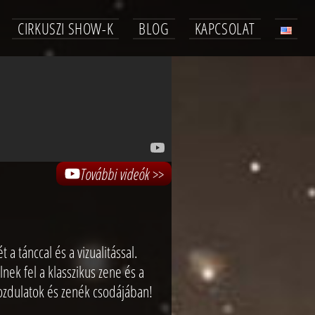
CIRKUSZI SHOW-K
BLOG
KAPCSOLAT
További videók >>
a tánccal és a vizualitással.
ek fel a klasszikus zene és a
ozdulatok és zenék csodájában!