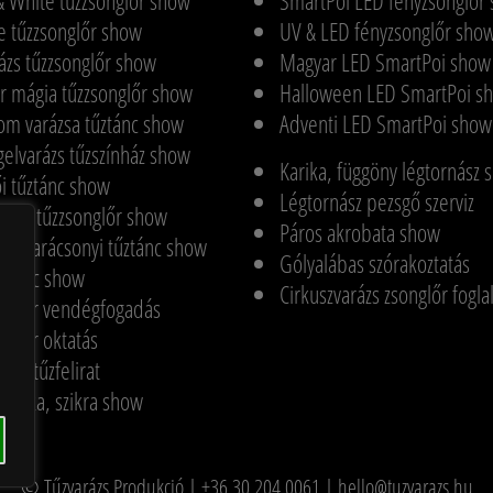
& White tűzzsonglőr show
SmartPoi LED fényzsonglőr
e tűzzsonglőr show
UV & LED fényzsonglőr sho
ázs tűzzsonglőr show
Magyar LED SmartPoi show
 mágia tűzzsonglőr show
Halloween LED SmartPoi s
om varázsa tűztánc show
Adventi LED SmartPoi show
elvarázs tűzszínház show
Karika, függöny légtornász
i tűztánc show
Légtornász pezsgő szerviz
een tűzzsonglőr show
Páros akrobata show
ázs karácsonyi tűztánc show
Gólyalábas szórakoztatás
astánc show
Cirkuszvarázs zsonglőr fogla
onglőr vendégfogadás
nglőr oktatás
fia, tűzfelirat
chnika, szikra show
© Tűzvarázs Produkció | +36 30 204 0061 | hello@tuzvarazs.hu