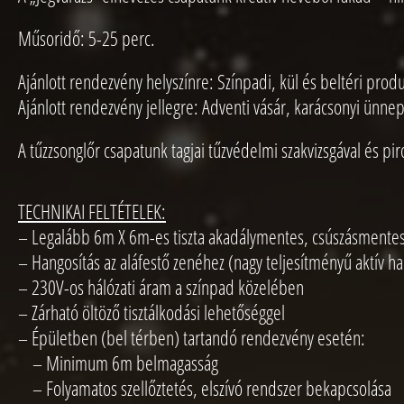
Műsoridő: 5-25 perc.
Ajánlott rendezvény helyszínre: Színpadi, kül és beltéri prod
Ajánlott rendezvény jellegre: Adventi vásár, karácsonyi ünnep
A tűzzsonglőr csapatunk tagjai tűzvédelmi szakvizsgával és 
TECHNIKAI FELTÉTELEK:
– Legalább 6m X 6m-es tiszta akadálymentes, csúszásmentes
– Hangosítás az aláfestő zenéhez (nagy teljesítményű aktív ha
– 230V-os hálózati áram a színpad közelében
– Zárható öltöző tisztálkodási lehetőséggel
– Épületben (bel térben) tartandó rendezvény esetén:
– Minimum 6m belmagasság
– Folyamatos szellőztetés, elszívó rendszer bekapcsolása