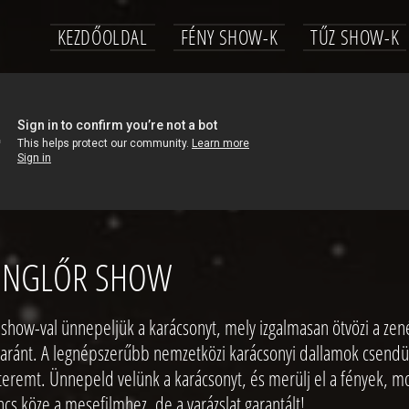
KEZDŐOLDAL
FÉNY SHOW-K
TŰZ SHOW-K
SONGLŐR SHOW
show-val ünnepeljük a karácsonyt, mely izgalmasan ötvözi a zenét 
aránt. A legnépszerűbb nemzetközi karácsonyi dallamok csendüln
teremt. Ünnepeld velünk a karácsonyt, és merülj el a fények, m
cs köze a mesefilmhez, de a varázslat garantált!