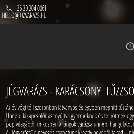
JÉGVARÁZS - KARÁCSONYI TŰZZ
Az év végi téli szezonban látványos és egyben meghitt tűztánc 
Ünnepi kikapcsolódást nyújtva gyermeknek és felnőttnek egy
pop világából, miközben a lángok varázsa ünnepi hangulatot 
A „Jégvarázs” elnevezés csapatunk kreatív nevéből fakad – nin