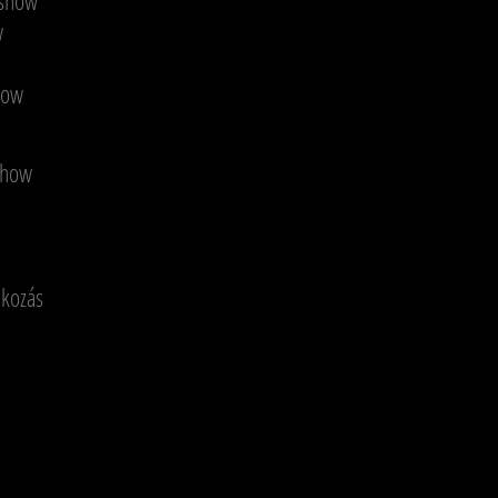
 show
w
how
 show
lkozás