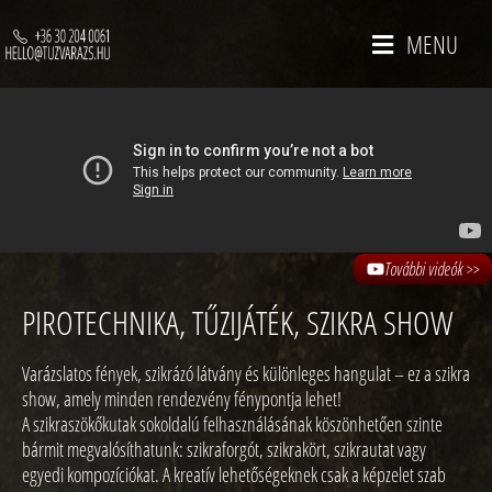
MENU
További videók >>
PIROTECHNIKA, TŰZIJÁTÉK, SZIKRA SHOW
Varázslatos fények, szikrázó látvány és különleges hangulat – ez a szikra
show, amely minden rendezvény fénypontja lehet!
A szikraszökőkutak sokoldalú felhasználásának köszönhetően szinte
bármit megvalósíthatunk: szikraforgót, szikrakört, szikrautat vagy
egyedi kompozíciókat. A kreatív lehetőségeknek csak a képzelet szab