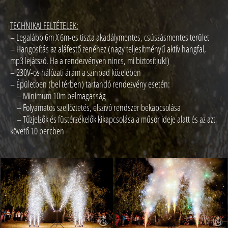
TECHNIKAI FELTÉTELEK:
– Legalább 6m X 6m-es tiszta akadálymentes, csúszásmentes terület
– Hangosítás az aláfestő zenéhez (nagy teljesítményű aktív hangfal,
mp3 lejátszó. Ha a rendezvényen nincs, mi biztosítjuk!)
– 230V-os hálózati áram a színpad közelében
– Épületben (bel térben) tartandó rendezvény esetén:
– Minimum 10m belmagasság
– Folyamatos szellőztetés, elszívó rendszer bekapcsolása
– Tűzjelzők és füstérzékelők kikapcsolása a műsor ideje alatt és az azt
követő 10 percben