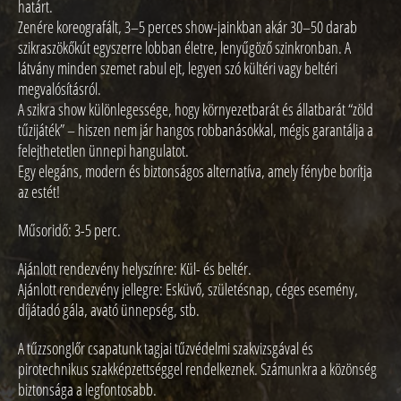
határt.
Zenére koreografált, 3–5 perces show-jainkban akár 30–50 darab
szikraszökőkút egyszerre lobban életre, lenyűgöző szinkronban. A
látvány minden szemet rabul ejt, legyen szó kültéri vagy beltéri
megvalósításról.
A szikra show különlegessége, hogy környezetbarát és állatbarát “zöld
tűzijáték” – hiszen nem jár hangos robbanásokkal, mégis garantálja a
felejthetetlen ünnepi hangulatot.
Egy elegáns, modern és biztonságos alternatíva, amely fénybe borítja
az estét!
Műsoridő: 3-5 perc.
Ajánlott rendezvény helyszínre: Kül- és beltér.
Ajánlott rendezvény jellegre: Esküvő, születésnap, céges esemény,
díjátadó gála, avató ünnepség, stb.
A tűzzsonglőr csapatunk tagjai tűzvédelmi szakvizsgával és
pirotechnikus szakképzettséggel rendelkeznek. Számunkra a közönség
biztonsága a legfontosabb.