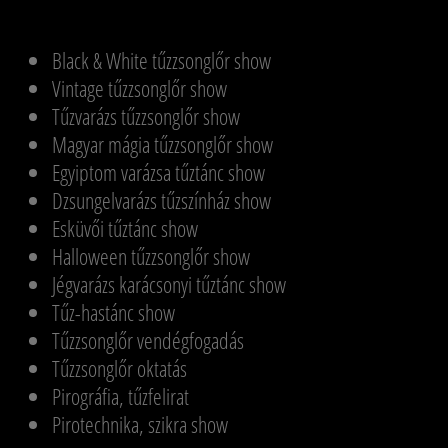
Black & White tűzzsonglőr show
Vintage tűzzsonglőr show
Tűzvarázs tűzzsonglőr show
Magyar mágia tűzzsonglőr show
Egyiptom varázsa tűztánc show
Dzsungelvarázs tűzszínház show
Esküvői tűztánc show
Halloween tűzzsonglőr show
Jégvarázs karácsonyi tűztánc show
Tűz-hastánc show
Tűzzsonglőr vendégfogadás
Tűzzsonglőr oktatás
Pirográfia, tűzfelirat
Pirotechnika, szikra show