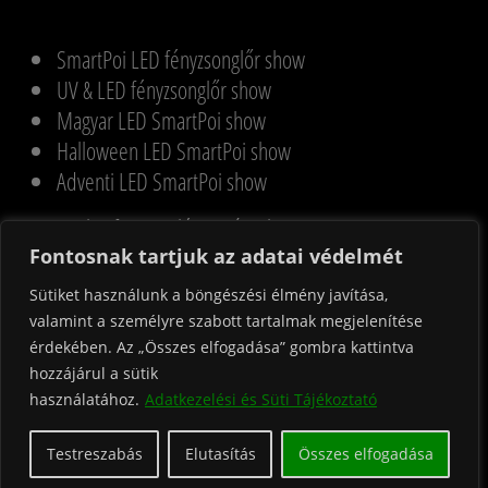
SmartPoi LED fényzsonglőr show
UV & LED fényzsonglőr show
Magyar LED SmartPoi show
Halloween LED SmartPoi show
Adventi LED SmartPoi show
Karika, függöny légtornász show
Légtornász pezsgő szerviz
Fontosnak tartjuk az adatai védelmét
Páros akrobata show
Sütiket használunk a böngészési élmény javítása,
Gólyalábas szórakoztatás
valamint a személyre szabott tartalmak megjelenítése
Cirkuszvarázs zsonglőr foglalkozás
érdekében. Az „Összes elfogadása” gombra kattintva
hozzájárul a sütik
használatához.
Adatkezelési és Süti Tájékoztató
© Tűzvarázs Produkció | +36 30 204 0061 |
hello@tuzvarazs.hu
Testreszabás
Elutasítás
Összes elfogadása