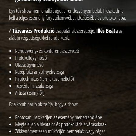
Egy tűz show nem önálló sziget a rendezvényen belül. Illeszkednie
kell a teljes esemény forgatókönyvébe, időzítésébe és protokolljába.
A
Tűzvarázs Produkció
csapatának szervezője,
Illés Beáta
az
alábbi végzettségekkel rendelkezik:
Rendezvény- és konferenciaszervező
Protokollügyintéző
Utazásügyintéző
Középfokú angol nyelvvizsga
Pirotechnikus (terméküzemeltető)
Tűzvédelmi szakvizsga
Artista (zsonglőr)
Ez a kombináció biztosítja, hogy a show:
Pontosan illeszkedjen az esemény menetrendjébe
Megfeleljen a hivatalos és protokolláris elvárásoknak
Zökkenőmentesen működjön nemzetközi vagy céges