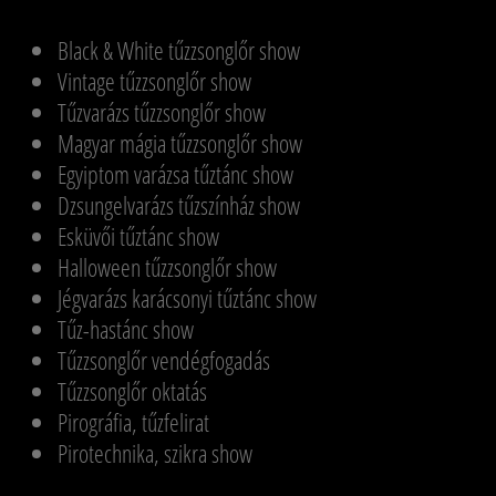
Black & White tűzzsonglőr show
Vintage tűzzsonglőr show
Tűzvarázs tűzzsonglőr show
Magyar mágia tűzzsonglőr show
Egyiptom varázsa tűztánc show
Dzsungelvarázs tűzszínház show
Esküvői tűztánc show
Halloween tűzzsonglőr show
Jégvarázs karácsonyi tűztánc show
Tűz-hastánc show
Tűzzsonglőr vendégfogadás
Tűzzsonglőr oktatás
Pirográfia, tűzfelirat
Pirotechnika, szikra show