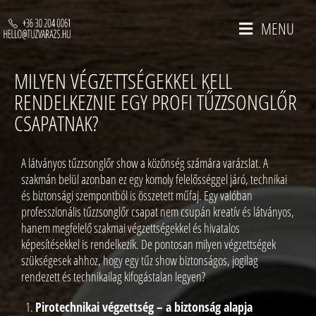
MENU
MILYEN VÉGZETTSÉGEKKEL KELL
RENDELKEZNIE EGY PROFI TŰZZSONGLŐR
CSAPATNAK?
A látványos tűzzsonglőr show a közönség számára varázslat. A
szakmán belül azonban ez egy komoly felelősséggel járó, technikai
és biztonsági szempontból is összetett műfaj. Egy valóban
professzionális tűzzsonglőr csapat nem csupán kreatív és látványos,
hanem megfelelő szakmai végzettségekkel és hivatalos
képesítésekkel is rendelkezik. De pontosan milyen végzettségek
szükségesek ahhoz, hogy egy tűz show biztonságos, jogilag
rendezett és technikailag kifogástalan legyen?
Pirotechnikai végzettség – a biztonság alapja