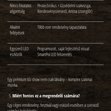
Nincs hivatalos
Pirotechnikus + tűzvédelmi szakvizsga,
végzettség
Rendezvényszervező, Artista (zsonglőr)
Alkalmi
Több ezer rendezvény tapasztalata
fellépések
Egyszerű LED
Programozott, saját fejlesztésű visual
eszközök
SmartPoi LED felszerelés
Egy prémium tűz show nem csak látvány – komplex szakmai
munka.
Miért fontos ez a megrendelő számára?
Egy céges rendezvény, fesztivál vagy esküvő esetében a szervező
számára kulcskérdés: