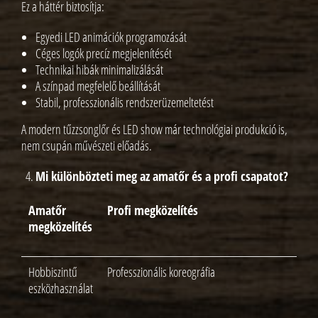
Ez a háttér biztosítja:
Egyedi LED animációk programozását
Céges logók precíz megjelenítését
Technikai hibák minimalizálását
A színpad megfelelő beállítását
Stabil, professzionális rendszerüzemeltetést
A modern tűzzsonglőr és LED show már technológiai produkció is,
nem csupán művészeti előadás.
Mi különbözteti meg az amatőr és a profi csapatot?
Amatőr
Profi megközelítés
megközelítés
Hobbiszintű
Professzionális koreográfia
eszközhasználat