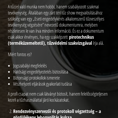
A tűzzel való munka nem hobbi, hanem szabályozott szakmai
tevékenység. Általában egy zárt téri tűz show megvalósításához
szükség van egy „Eseti engedélykérés alkalomszerű tűzveszélyes
tevékenység végzésére” nevezetű dokumentumra, melyben
részletesen le van írva minden információ. És ez a dokumentum
csak akkor érvényes, ha egy szakképzett
pirotechnikus
(terméküzemeltető),
tűzvédelmi szakvizsgával
írja alá.
Miért fontos ez?
Jogszabályi megfelelés
Hatósági engedélyeztetés biztosítása
Biztonsági protokollok ismerete
Vészhelyzeti eljárások gyakorlati tudása
A profi csapat nem csak látványt biztosít, hanem felelősségteljesen
kezeli a tűzhasználattal járó kockázatokat.
Rendezvényszervezői és protokoll végzettség – a
gördülékeny lebonyolítás kulcsa